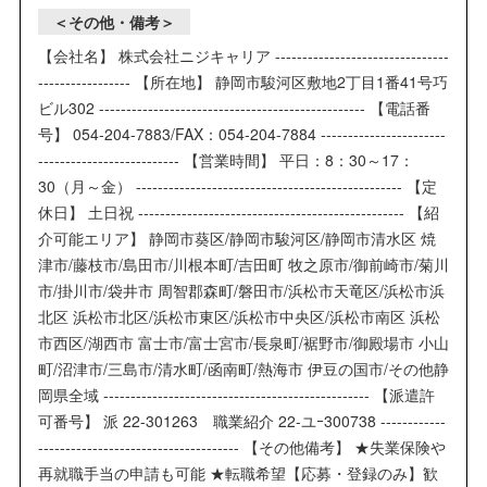
＜その他・備考＞
【会社名】 株式会社ニジキャリア --------------------------------
----------------- 【所在地】 静岡市駿河区敷地2丁目1番41号巧
ビル302 ------------------------------------------------- 【電話番
号】 054-204-7883/FAX：054-204-7884 -----------------------
-------------------------- 【営業時間】 平日：8：30～17：
30（月～金） ------------------------------------------------- 【定
休日】 土日祝 ------------------------------------------------- 【紹
介可能エリア】 静岡市葵区/静岡市駿河区/静岡市清水区 焼
津市/藤枝市/島田市/川根本町/吉田町 牧之原市/御前崎市/菊川
市/掛川市/袋井市 周智郡森町/磐田市/浜松市天竜区/浜松市浜
北区 浜松市北区/浜松市東区/浜松市中央区/浜松市南区 浜松
市西区/湖西市 富士市/富士宮市/長泉町/裾野市/御殿場市 小山
町/沼津市/三島市/清水町/函南町/熱海市 伊豆の国市/その他静
岡県全域 ------------------------------------------------- 【派遣許
可番号】 派 22-301263 職業紹介 22-ユｰ300738 ------------
------------------------------------- 【その他備考】 ★失業保険や
再就職手当の申請も可能 ★転職希望【応募・登録のみ】歓