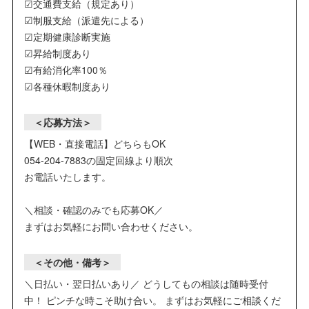
☑交通費支給（規定あり）
☑制服支給（派遣先による）
☑定期健康診断実施
☑昇給制度あり
☑有給消化率100％
☑各種休暇制度あり
＜応募方法＞
【WEB・直接電話】どちらもOK
054-204-7883の固定回線より順次
お電話いたします。
＼相談・確認のみでも応募OK／
まずはお気軽にお問い合わせください。
＜その他・備考＞
＼日払い・翌日払いあり／ どうしてもの相談は随時受付
中！ ピンチな時こそ助け合い。 まずはお気軽にご相談くだ